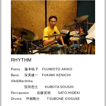
RHYTHM
Piano 藤本暁子 FUJIMOTO AKIKO
Bass 深美健一 FUKAMI KENICHI
Vib&Marimba
窪田想士 KUBOTA SOUSHI
Percassion 佐藤英樹 SATO HIDEKI
Drums 坪根剛介 TSUBONE GOSUKE